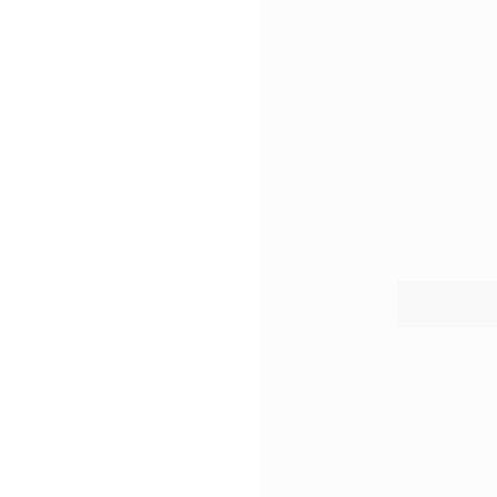
para ambas as equi
inconsistente, ainda 
Enquanto isso, o Ch
vitória em suas últi
vivas, eles devem in
C
- Adicione à caderne
Aposta em Chile vs B