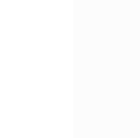
- Insira seu valor de
- Marque “Utilizar A
- Sua aposta em di
Aposta se for perded
- Os créditos da apo
- A oferta é válida 
final da partida Chile