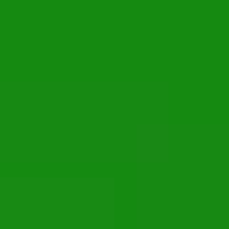
POSTA 
O JOGO 
RASIL
osta dupla e se você 
e sua aposta de até 
otão abaixo se ainda 