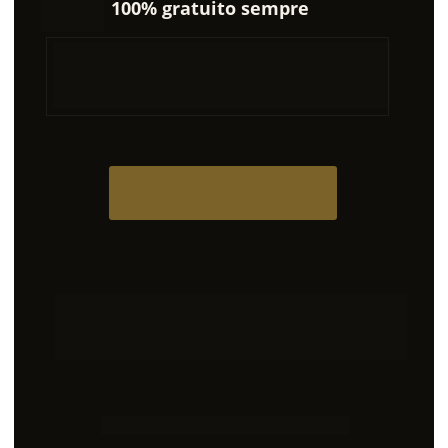
04
100% gratuito sempre
Nenhuma assinatura, nenhum plano premium 
escondido. 
A Boa do Dia chega de graça no seu 
email.
QUERO ME INSCREVER
Apostas envolvem risco financeiro. 
Jogue com responsabilidade. Proibido 
para menores de 18 anos.
boadodia
.clubedaposta.com
© 2025 Clube da Aposta · 