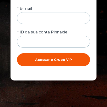
*
E-mail
*
ID da sua conta Pinnacle
Acessar o Grupo VIP