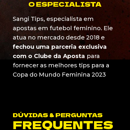
O ESPECIALISTA
Sangi Tips, especialista em 
apostas em futebol feminino. Ele 
atua no mercado desde 2018 e 
fechou uma parceria exclusiva 
com o Clube da Aposta 
para 
fornecer as melhores tips para a 
Copa do Mundo Feminina 2023
DÚVIDAS & PERGUNTAS
FREQUENTES