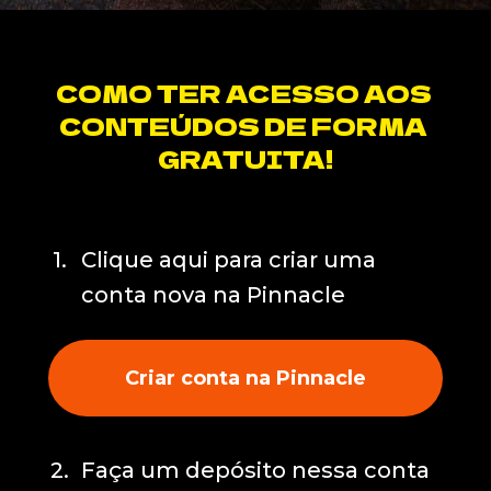
COMO TER ACESSO AOS 
CONTEÚDOS DE FORMA 
GRATUITA!
Clique aqui para criar uma 
conta nova na Pinnacle
Criar conta na Pinnacle
Faça um depósito nessa conta 