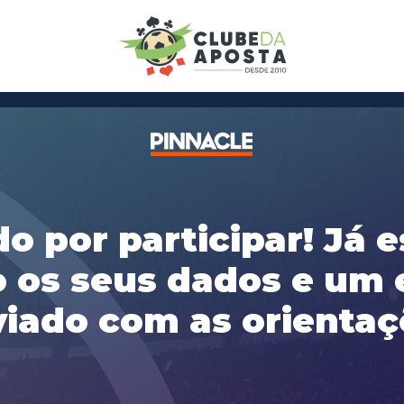
o por participar! Já e
 os seus dados e um e-
iado com as orientaç