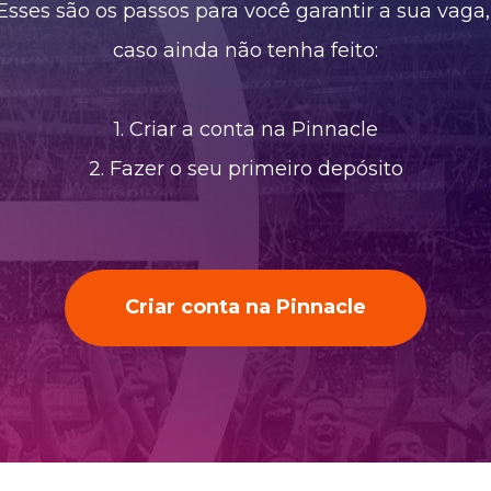
Esses são os passos para você garantir a sua vaga, 
caso ainda não tenha feito:
1. Criar a conta na Pinnacle
2. Fazer o seu primeiro depósito
Criar conta na Pinnacle